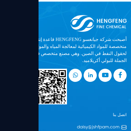
أصبحت شركة جيانغسو HENGFENG قاعدة إنتاج وبحث وتطوير
متخصصة للمواد الكيميائية لمعالجة المياه والمواد الكيميائية
لحقول النفط في الصين. وهي مصنع متخصص في تصنيع وتجارة
الجملة للبولي أكريلاميد.
اتصل بنا
daisy@jshfpam.com