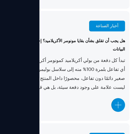
أخبار الصناعة
Jul 10, 2026
هل يجب أن تقلق بشأن بقايا مونومر الأكريلاميد؟ إجابة مبنية على
البيانات
تبدأ كل دفعة من بولي أكريلاميد كمونومر أكريلاميد، ولا يحول
أي تفاعل بلمرة 100% منه إلى سلاسل بوليمر. يبقى جزء
صغير دائمًا دون تفاعل، محصورًا داخل المنتج النهائي. هذه
ليست علامة على وجود دفعة سيئة، بل هي قيد أساسي ل...