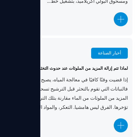
ومسحوق البولي أكريلاميد، بتشغيل خط...
أخبار الصناعة
Jun 10, 2026
لماذا تتم إزالة المزيد من الملوثات عند حدوث التخثر أولاً
إذا قضيت وقتًا كافيًا في معالجة المياه، يصبح النمط واضحًا:
فالنباتات التي تقوم بالتخثر قبل الترشيح تسحب باستمرار
المزيد من الملوثات من الماء مقارنة بتلك التي تتخطاها أو
تؤخرها. الفرق ليس هامشيا. التعكر، والمواد العضوية ...