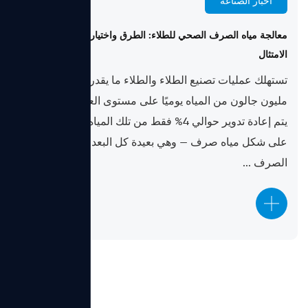
أخبار الصناعة
May 25, 2026
معالجة مياه الصرف الصحي للطلاء: الطرق واختيار PAM ودليل
الامتثال
تستهلك عمليات تصنيع الطلاء والطلاء ما يقدر بنحو 75–85
مليون جالون من المياه يوميًا على مستوى العالم، ومع ذلك
يتم إعادة تدوير حوالي 4% فقط من تلك المياه. وينتهي الباقي
على شكل مياه صرف — وهي بعيدة كل البعد عن مياه
الصرف ...