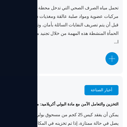
تحمل مياه الصرف الصحي التي تدخل محطة المعالجة
مركبات عضوية ومواد صلبة عالقة ومغذيات ذائبة يجب إزالتها
قبل أن يتم تصريف النفايات السائلة بأمان. وتتولى عملية
الحمأة المنشطة هذه المهمة من خلال تجنيد مليارات الكائنات
ا...
أخبار الصناعة
Jun 18, 2026
التخزين والتعامل الآمن مع مادة البولي أكريلاميد: منع التحلل والتكتل
يمكن أن يفقد كيس 25 كجم من مسحوق بولي أكريلاميد الذي
يصل في حالة ممتازة، إذا تم تخزينه في المكان الخطأ لمدة