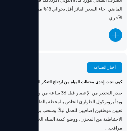
الصرف الصحي مورد مادة البولي أكريلاميد في العام
الماضي. جاء السعر الفائز أقل بحوالي 18% من العرضين
الآخري...
أخبار الصناعة
Jul 24, 2026
كيف نجت إحدى محطات المياه من ارتفاع التعكر الناجم عن الإعصار
صدر التحذير من الإعصار قبل 36 ساعة من وصول اليابسة،
وبدأ بروتوكول الطوارئ الخاص بالمحطة بالطريقة المعتادة:
تعيين موظفين إضافيين للعمل ليلاً، وسحب براميل التخثر
الاحتياطية من المخزن، ووضع كمية المياه الخام تحت
مراقب...